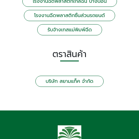
โรงงานฉีดพลาสติกใกล้ฉัน บางบอน
โรงงานฉีดพลาสติกชิ้นส่วนรถยนต์
รับจ้างเทสแม่พิมพ์ฉีด
ตราสินค้า
บริษัท สยามแท็ค จำกัด