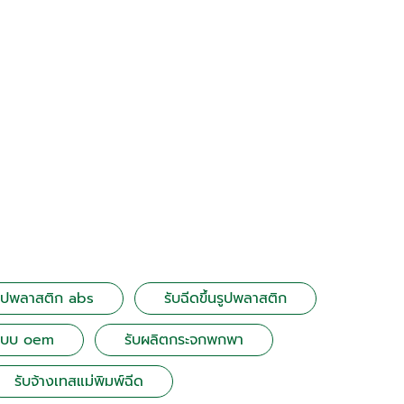
นรูปพลาสติก abs
รับฉีดขึ้นรูปพลาสติก
แบบ oem
รับผลิตกระจกพกพา
รับจ้างเทสแม่พิมพ์ฉีด