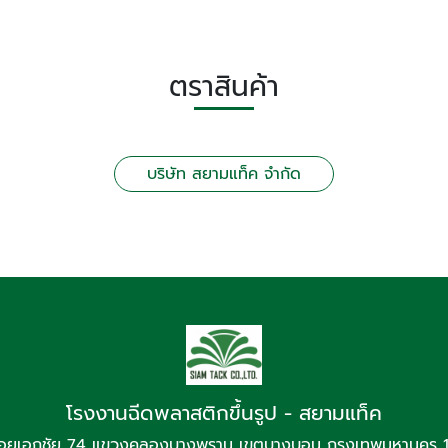
ตราสินค้า
บริษัท สยามแท็ค จำกัด
โรงงานฉีดพลาสติกขึ้นรูป - สยามแท็ค
อยเอกชัย 74 แขวงคลองบางพราน เขตบางบอน กรุงเทพมหานคร 