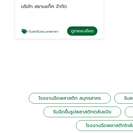
บริษัท สยามแท็ค จำกัด
ดูรายละเอียด
รับสกรีนกระจกพกพา
โรงงานฉีดพลาสติก สมุทรสาคร
รับ
รับฉีดขึ้นรูปพลาสติกตลับแป้ง
โรงงานฉีดพลาสติกใกล