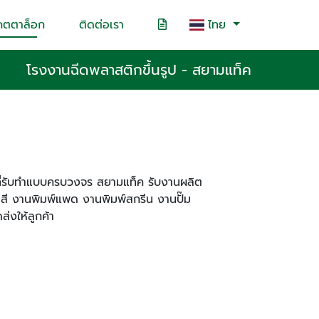
คตตาล็อก
ติดต่อเรา
ไทย
โรงงานฉีดพลาสติกขึ้นรูป - สยามแท็ค
ิกที่รับทำแบบครบวงจร สยามแท็ค รับงานผลิต
ี งานพิมพ์แพด งานพิมพ์สกรีน งานปั๊ม
่งให้ลูกค้า