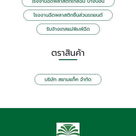
โรงงานฉีดพลาสติกใกล้ฉัน บางบอน
โรงงานฉีดพลาสติกชิ้นส่วนรถยนต์
รับจ้างเทสแม่พิมพ์ฉีด
ตราสินค้า
บริษัท สยามแท็ค จำกัด