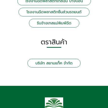
โรงงานฉีดพลาสติกใกล้ฉัน บางบอน
โรงงานฉีดพลาสติกชิ้นส่วนรถยนต์
รับจ้างเทสแม่พิมพ์ฉีด
ตราสินค้า
บริษัท สยามแท็ค จำกัด