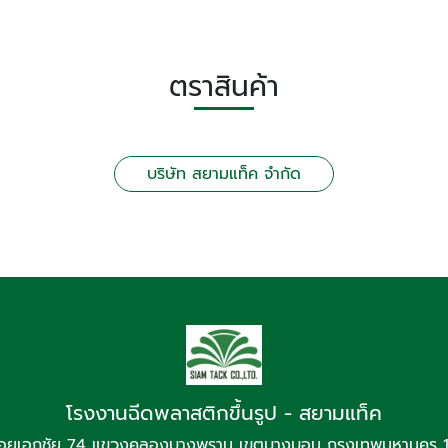
ตราสินค้า
บริษัท สยามแท็ค จำกัด
โรงงานฉีดพลาสติกขึ้นรูป - สยามแท็ค
อยเอกชัย 74 แขวงคลองบางพราน เขตบางบอน กรุงเทพมหานคร 