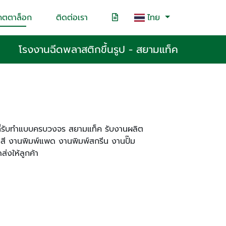
คตตาล็อก
ติดต่อเรา
ไทย
โรงงานฉีดพลาสติกขึ้นรูป - สยามแท็ค
ิกที่รับทำแบบครบวงจร สยามแท็ค รับงานผลิต
ี งานพิมพ์แพด งานพิมพ์สกรีน งานปั๊ม
่งให้ลูกค้า