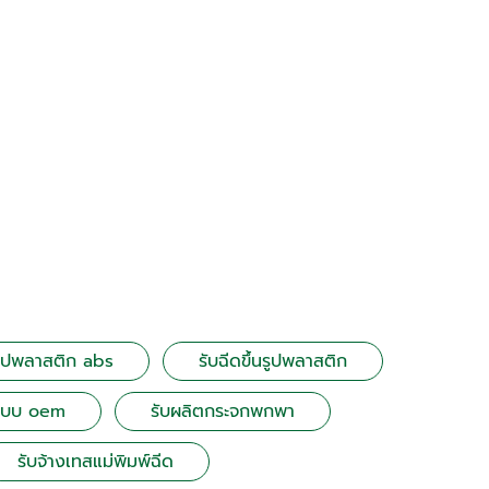
นรูปพลาสติก abs
รับฉีดขึ้นรูปพลาสติก
แบบ oem
รับผลิตกระจกพกพา
รับจ้างเทสแม่พิมพ์ฉีด